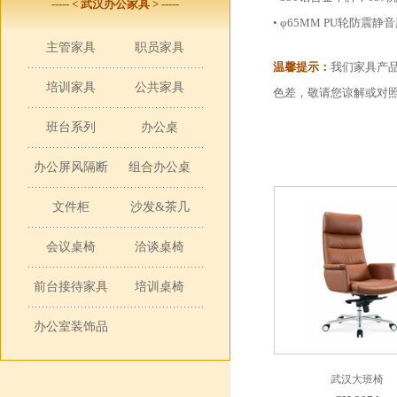
----- < 武汉办公家具 > -----
• φ65MM PU轮防震静
主管家具
职员家具
温馨提示：
我们家具产
培训家具
公共家具
色差，敬请您谅解或对
班台系列
办公桌
办公屏风隔断
组合办公桌
文件柜
沙发&茶几
会议桌椅
洽谈桌椅
前台接待家具
培训桌椅
办公室装饰品
武汉大班椅