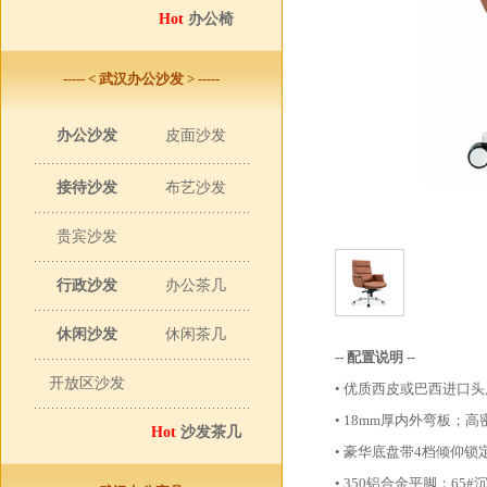
Hot
办公椅
----- < 武汉办公沙发 > -----
办公沙发
皮面沙发
接待沙发
布艺沙发
贵宾沙发
行政沙发
办公茶几
休闲沙发
休闲茶几
-- 配置说明 --
开放区沙发
• 优质西皮或巴西进口
• 18mm厚内外弯板；
Hot
沙发茶几
• 豪华底盘带4档倾仰锁
• 350铝合金平脚；65